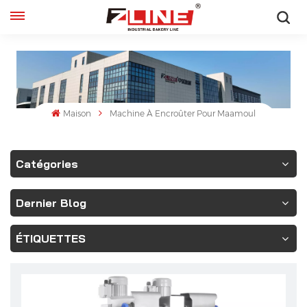
Français
English
français
Maison
Machine À Encroûter Pour Maamoul
русский
Catégories
español
Dernier Blog
ÉTIQUETTES