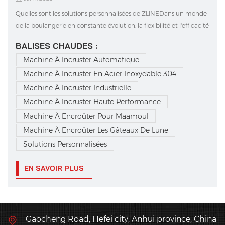
Quelles sont les solutions personnalisées de ZLINEDans un monde
de la boulangerie en constante évolution, la flexibilité et l'efficacité
sont plus importantes que jamais. Les boulangeries doivent
BALISES CHAUDES :
aujourd'hui produire une grande variété de produits fourrés,
Machine À Incruster Automatique
chacun avec des formes, des tailles, des te...
Machine À Incruster En Acier Inoxydable 304
Machine À Incruster Industrielle
Machine À Incruster Haute Performance
Machine À Encroûter Pour Maamoul
Machine À Encroûter Les Gâteaux De Lune
Solutions Personnalisées
EN SAVOIR PLUS
Gaocheng Road, Hefei city, Anhui province, China