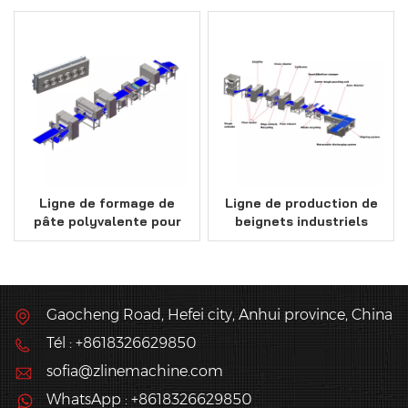
Berliner
fournisseur chinois
Ligne de formage de
Ligne de production de
pâte polyvalente pour
beignets industriels
produits fourrés à la
d'une capacité de 12
confiture ou frits
000 pièces/heure
Gaocheng Road, Hefei city, Anhui province, China
Tél : +8618326629850
sofia@zlinemachine.com
WhatsApp : +8618326629850