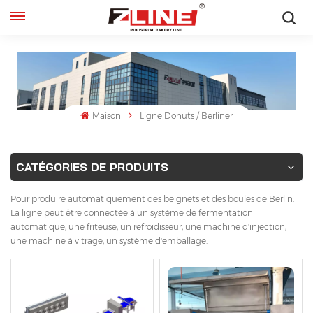
Français
English
français
Maison
Ligne Donuts / Berliner
русский
CATÉGORIES DE PRODUITS
español
Pour produire automatiquement des beignets et des boules de Berlin.
La ligne peut être connectée à un système de fermentation
automatique, une friteuse, un refroidisseur, une machine d'injection,
une machine à vitrage, un système d'emballage.