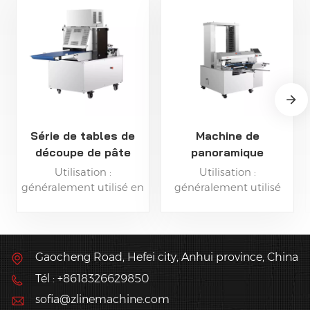
Série de tables de
Machine de
découpe de pâte
panoramique
haute performance
automatique de
Utilisation :
Utilisation :
haute qualité
généralement utilisé en
généralement utilisé
complément de toute
dans plateaux
la ligne de production
tournants alimentaires
de boulangerie ou peut
fonctionnant dans des
être utilisé séparément.
processus de
Gaocheng Road, Hefei city, Anhui province, China
production alimentaire
Tél : +8618326629850
automatisésaligner
automatiquement le
sofia@zlinemachine.com
pain, les pâtisseries, les