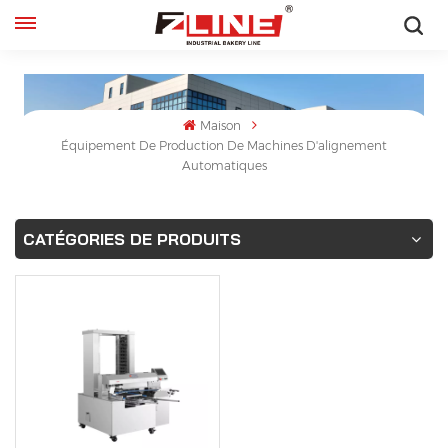
Français
English
Maison
Équipement De Production De Machines D'alignement
français
Automatiques
русский
CATÉGORIES DE PRODUITS
español