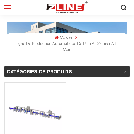
Français
English
Maison
Ligne De Production Automatique De Pain À Déchirer À La
français
Main
русский
CATÉGORIES DE PRODUITS
español