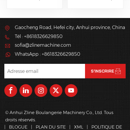
baguettes et de
recherchent les types
ciabattas de différentes
de pain européen,
tailles. Cette ligne peut
largement utilisés dans
être connectée à un
la fabrication de
Gaocheng Road, Hefei city, Anhui province, China
four tunnel et de
baguettes, de bagels,
Tél : +8618326629850
fermentation en ligne, à
de croissants, etc.
un refroidisseur à spirale
sofia@zlinemachine.com
et à une
WhatsApp : +8618326629850
conditionneuse.
© Anhui Zline Boulangerie Machinery Co., Ltd. Tous
droits réservés.
|
BLOGUE
|
PLAN DU SITE
|
XML
|
POLITIQUE DE