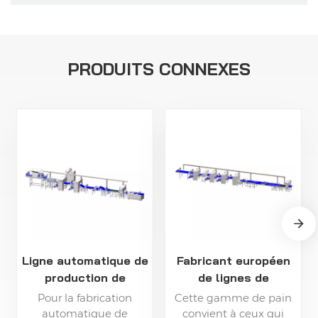
PRODUITS CONNEXES
Ligne automatique de
Fabricant européen
production de
de lignes de
baguettes et de
production de pain
Pour la fabrication
Cette gamme de pain
ciabattas
automatique de
convient à ceux qui