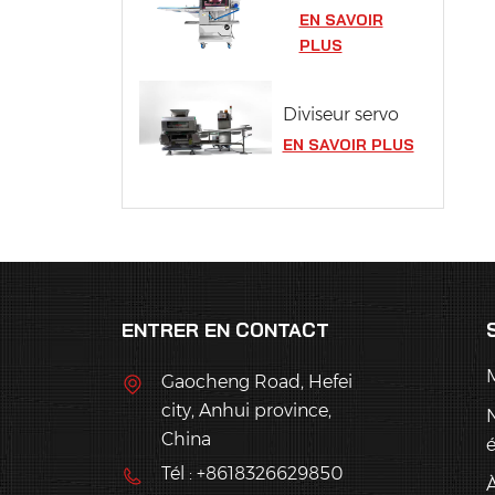
EN SAVOIR
PLUS
Diviseur servo
EN SAVOIR PLUS
ENTRER EN CONTACT
Gaocheng Road, Hefei
city, Anhui province,
China
Tél : +8618326629850
À