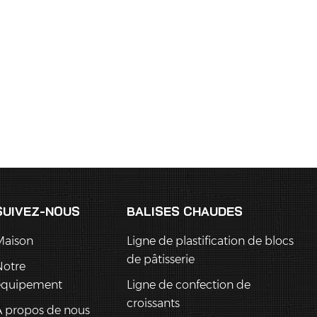
SUIVEZ-NOUS
BALISES CHAUDES
Maison
Ligne de plastification de blocs
de pâtisserie
Notre
équipement
Ligne de confection de
croissants
 propos de nous