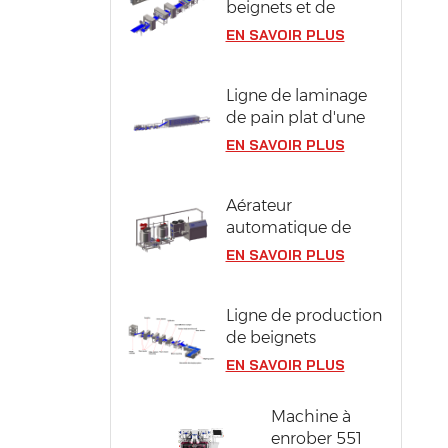
beignets et de
berlines compacts
EN SAVOIR PLUS
en acier inoxydable
304
Ligne de laminage
de pain plat d'une
largeur de pâte de
EN SAVOIR PLUS
1300 mm
Aérateur
automatique de
pâte à génoise
EN SAVOIR PLUS
Ligne de production
de beignets
industriels d'une
EN SAVOIR PLUS
capacité de 12 000
pièces/heure
Machine à
enrober 551