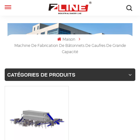
Français
English
Maison
Machine De Fabrication De Bâtonnets De Gaufres De Grande
français
Capacité
русский
CATÉGORIES DE PRODUITS
español