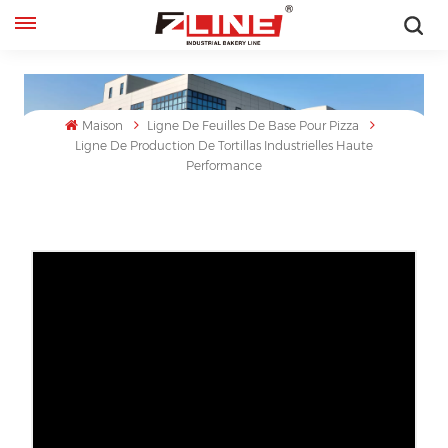
Français
English
Maison
Ligne De Feuilles De Base Pour Pizza
Ligne De Production De Tortillas Industrielles Haute
français
Performance
русский
español