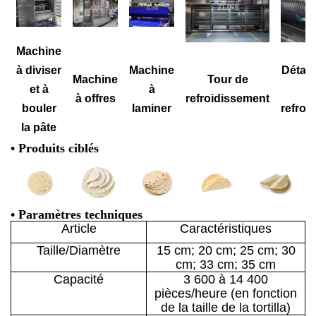
Machine
à diviser
Machine
Détail 
Machine
Tour de
et à
à
à offres
refroidissement
bouler
laminer
refroi
la pâte
• Produits ciblés
• Paramètres techniques
Article
Caractéristiques
Taille/Diamètre
15 cm; 20 cm; 25 cm; 30
cm; 33 cm; 35 cm
Capacité
3 600 à 14 400
pièces/heure (en fonction
de la taille de la tortilla)