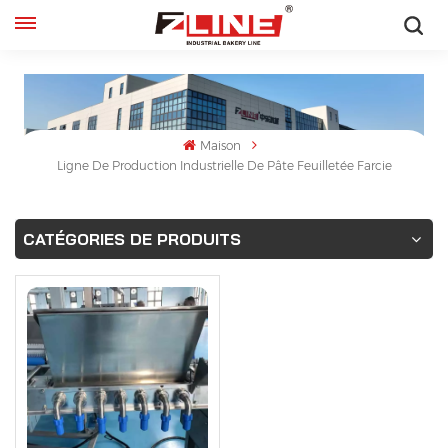
Français
English
Maison
français
Ligne De Production Industrielle De Pâte Feuilletée Farcie
русский
CATÉGORIES DE PRODUITS
español