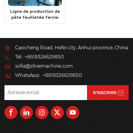
Ligne de production de
pâte feuilletée farcie
certifiée CE
Gaocheng Road, Hefei city, Anhui province, China
Tél : +8618326629850
sofia@zlinemachine.com
WhatsApp : +8618326629850