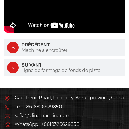
PRÉCÉDENT
Machine à encroûter
SUIVANT
Ligne de formage de fonds de pizza
Gaocheng Road, Hefei city, Anhui province, China
Tél : +8618326629850
sofia@zlinemachine.com
WhatsApp : +8618326629850