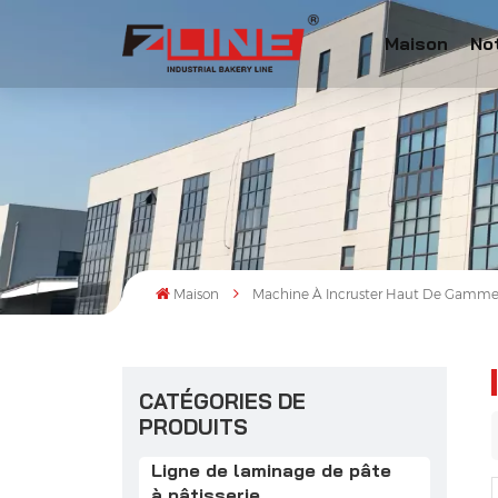
Maison
No
Maison
Machine À Incruster Haut De Gamm
CATÉGORIES DE
PRODUITS
Ligne de laminage de pâte
à pâtisserie