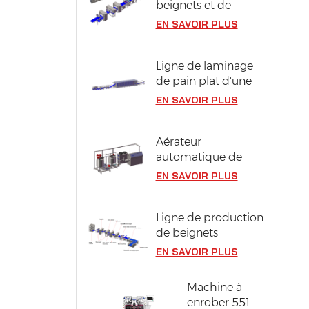
beignets et de
berlines compacts
EN SAVOIR PLUS
en acier inoxydable
304
Ligne de laminage
de pain plat d'une
largeur de pâte de
EN SAVOIR PLUS
1300 mm
Aérateur
automatique de
pâte à génoise
EN SAVOIR PLUS
Ligne de production
de beignets
industriels d'une
EN SAVOIR PLUS
capacité de 12 000
pièces/heure
Machine à
enrober 551