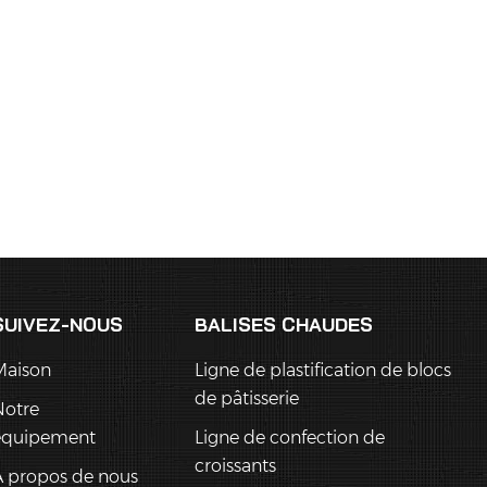
SUIVEZ-NOUS
BALISES CHAUDES
Maison
Ligne de plastification de blocs
de pâtisserie
Notre
équipement
Ligne de confection de
croissants
 propos de nous