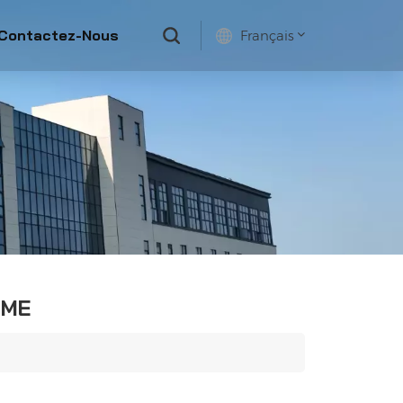
Contactez-Nous
Français
English
français
русский
español
MME