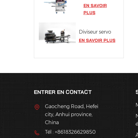
EN SAVOIR
PLUS
Diviseur servo
EN SAVOIR PLUS
ENTRER EN CONTACT
Gaocheng Road, Hefei
city, Anhui province,
China
Tél : +8618326629850
À