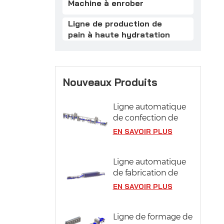
Machine à enrober
Ligne de production de
pain à haute hydratation
Nouveaux Produits
Ligne automatique
de confection de
pâtisseries
EN SAVOIR PLUS
Ligne automatique
de fabrication de
pizzas avec système
EN SAVOIR PLUS
de fermentation
Ligne de formage de