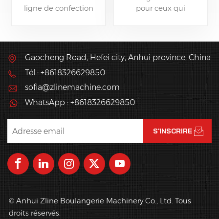
gaufres
ligne de confection
pour ceux qui
flexible pour façonner
souhaitent produire du
automatiquement
pain de pâtisserie,
votre pâte à pâtisserie à
comme des bâtonnets
partir d'un laminoir ou
de gaufres.
Gaocheng Road, Hefei city, Anhui province, China
d'une ligne de
Tél : +8618326629850
laminage en différents
types de produits de
sofia@zlinemachine.com
pâtisserie ?
WhatsApp : +8618326629850
© Anhui Zline Boulangerie Machinery Co., Ltd. Tous
droits réservés.