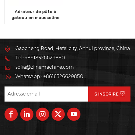
Aérateur de pâte à
gâteau en mousseline
d'une capacité de 500
kg/h
Gaocheng Road, Hefei city, Anhui province, China
Tél : +8618326629850
sofia@zlinemachine.com
WhatsApp : +8618326629850