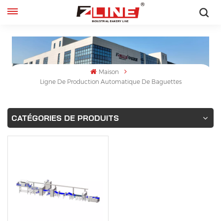
Français
English
Maison
français
Ligne De Production Automatique De Baguettes
русский
CATÉGORIES DE PRODUITS
español