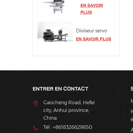
EN SAVOIR
PLUS
Diviseur servo
EN SAVOIR PLUS
ENTRER EN CONTACT
Gaocheng Road, Hefei
city, Anhui province,
China
Tél : +8618326629850
À