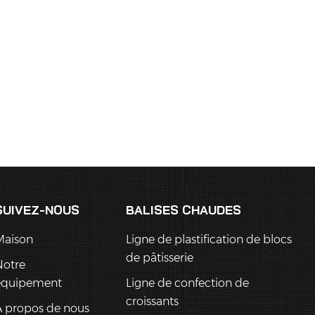
SUIVEZ-NOUS
BALISES CHAUDES
Maison
Ligne de plastification de blocs
de pâtisserie
Notre
équipement
Ligne de confection de
croissants
 propos de nous