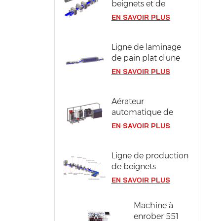
beignets et de
berlines compacts
EN SAVOIR PLUS
en acier inoxydable
304
Ligne de laminage
de pain plat d'une
largeur de pâte de
EN SAVOIR PLUS
1300 mm
Aérateur
automatique de
pâte à génoise
EN SAVOIR PLUS
Ligne de production
de beignets
industriels d'une
EN SAVOIR PLUS
capacité de 12 000
pièces/heure
Machine à
enrober 551