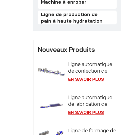
Machine à enrober
Ligne de production de
pain à haute hydratation
Nouveaux Produits
Ligne automatique
de confection de
pâtisseries
EN SAVOIR PLUS
Ligne automatique
de fabrication de
pizzas avec système
EN SAVOIR PLUS
de fermentation
Ligne de formage de