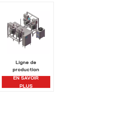
Ligne de
production
continue de pâte à
EN SAVOIR
gâteau avec
PLUS
certificat CE