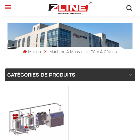
Français
English
français
Maison
Machine À Mousser La Pâte À Gâteau
русский
CATÉGORIES DE PRODUITS
español