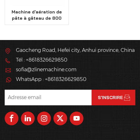
Machine d'aération de
pâte à gâteau de 800
kg/h pour le mélange
d'œufs entiers
Gaocheng Road, Hefei city, Anhui province, China
Tél : +8618326629850
sofia@zlinemachine.com
WhatsApp : +8618326629850