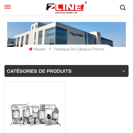
Français
English
français
Maison
Fabrique De Gâteaux Chinois
русский
CATÉGORIES DE PRODUITS
español