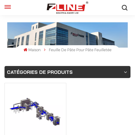
Français
English
français
Maison
Feuille De Pâte Pour Pâte Feuilletée
русский
CATÉGORIES DE PRODUITS
español