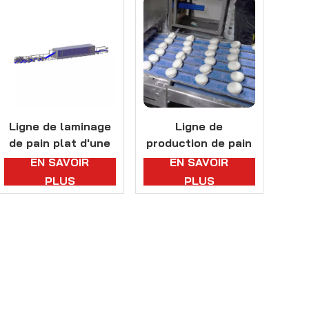
Ligne de laminage
Ligne de
de pain plat d'une
production de pain
largeur de pâte de
plat haute
EN SAVOIR
EN SAVOIR
1300 mm
performance d'une
PLUS
PLUS
capacité
exceptionnelle