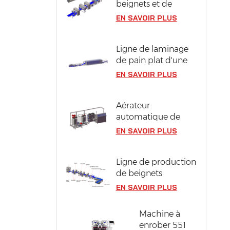
beignets et de
berlines compacts
EN SAVOIR PLUS
en acier inoxydable
304
Ligne de laminage
de pain plat d'une
largeur de pâte de
EN SAVOIR PLUS
1300 mm
Aérateur
automatique de
pâte à génoise
EN SAVOIR PLUS
Ligne de production
de beignets
industriels d'une
EN SAVOIR PLUS
capacité de 12 000
pièces/heure
Machine à
enrober 551