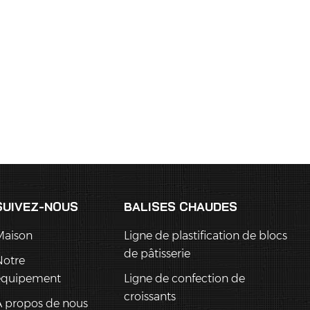
SUIVEZ-NOUS
BALISES CHAUDES
Maison
Ligne de plastification de blocs
de pâtisserie
Notre
équipement
Ligne de confection de
croissants
 propos de nous