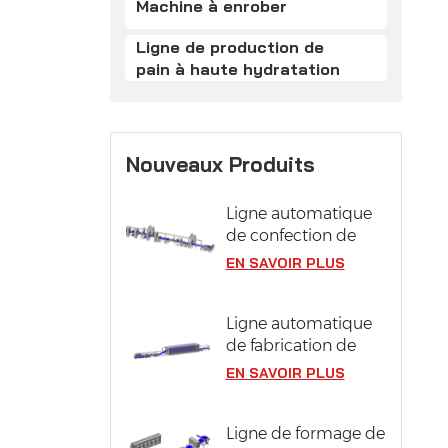
Machine à enrober
Ligne de production de
pain à haute hydratation
Nouveaux Produits
Ligne automatique
de confection de
pâtisseries
EN SAVOIR PLUS
Ligne automatique
de fabrication de
pizzas avec système
EN SAVOIR PLUS
de fermentation
Ligne de formage de