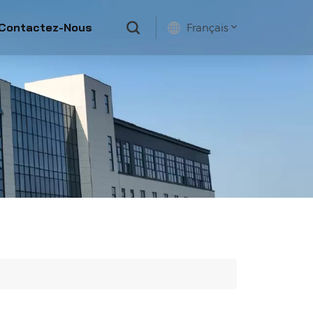
Contactez-Nous
Français
English
français
русский
español