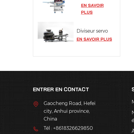
EN SAVOIR
PLUS
Diviseur servo
EN SAVOIR PLUS
ENTRER EN CONTACT
Gaocheng Road, Hefei
city, Anhui province,
China
Tél : +8618326629850
À