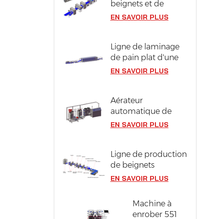
beignets et de
berlines compacts
EN SAVOIR PLUS
en acier inoxydable
304
Ligne de laminage
de pain plat d'une
largeur de pâte de
EN SAVOIR PLUS
1300 mm
Aérateur
automatique de
pâte à génoise
EN SAVOIR PLUS
Ligne de production
de beignets
industriels d'une
EN SAVOIR PLUS
capacité de 12 000
pièces/heure
Machine à
enrober 551