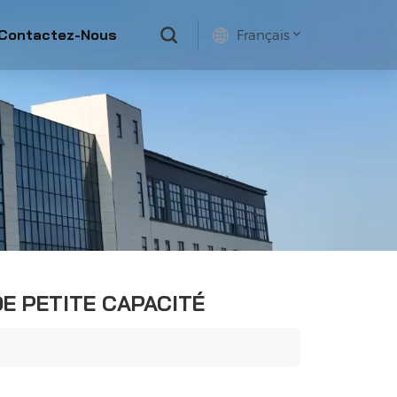
Contactez-Nous
Français
English
français
русский
español
E PETITE CAPACITÉ