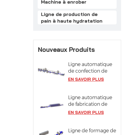
Machine à enrober
Ligne de production de
pain à haute hydratation
Nouveaux Produits
Ligne automatique
de confection de
pâtisseries
EN SAVOIR PLUS
Ligne automatique
de fabrication de
pizzas avec système
EN SAVOIR PLUS
de fermentation
Ligne de formage de