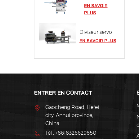
EN SAVOIR
PLUS
Diviseur servo
EN SAVOIR PLUS
ENTRER EN CONTACT
Gaocheng Road, Hefei
city, Anhui province,
China
Tél : +8618326629850
À