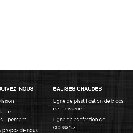
SUIVEZ-NOUS
BALISES CHAUDES
Maison
Ligne de plastification de blocs
de pâtisserie
Notre
équipement
Ligne de confection de
croissants
 propos de nous