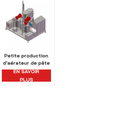
Petite production
d'aérateur de pâte
à gâteau pour
EN SAVOIR
petite boutique de
PLUS
gâteaux