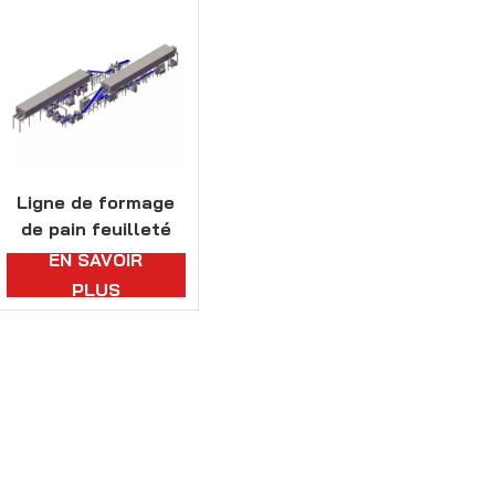
Ligne de formage
de pain feuilleté
haute performance
EN SAVOIR
avec tunnel de
PLUS
congélation