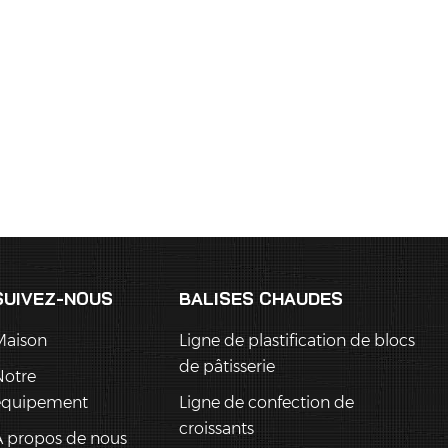
SUIVEZ-NOUS
BALISES CHAUDES
Maison
Ligne de plastification de blocs
de pâtisserie
Notre
équipement
Ligne de confection de
croissants
 propos de nous