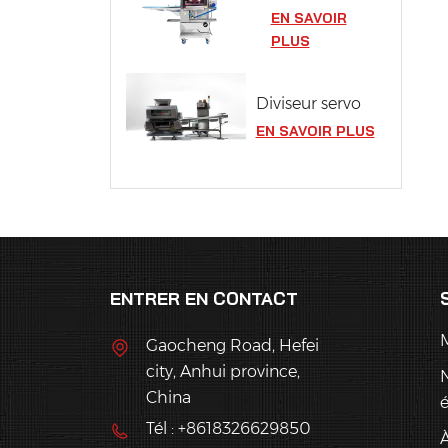
EN SAVOIR
PLUS
Diviseur servo
EN SAVOIR PLUS
ENTRER EN CONTACT
Gaocheng Road, Hefei
city, Anhui province,
China
Tél : +8618326629850
À