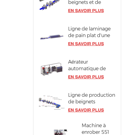
beignets et de
berlines compacts
EN SAVOIR PLUS
en acier inoxydable
304
Ligne de laminage
de pain plat d'une
largeur de pâte de
EN SAVOIR PLUS
1300 mm
Aérateur
automatique de
pâte à génoise
EN SAVOIR PLUS
Ligne de production
de beignets
industriels d'une
EN SAVOIR PLUS
capacité de 12 000
pièces/heure
Machine à
enrober 551