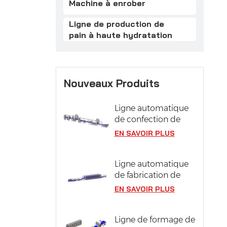
Machine à enrober
Ligne de production de
pain à haute hydratation
Nouveaux Produits
Ligne automatique
de confection de
pâtisseries
EN SAVOIR PLUS
Ligne automatique
de fabrication de
pizzas avec système
EN SAVOIR PLUS
de fermentation
Ligne de formage de