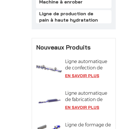
Machine à enrober
Ligne de production de
pain à haute hydratation
Nouveaux Produits
Ligne automatique
de confection de
pâtisseries
EN SAVOIR PLUS
Ligne automatique
de fabrication de
pizzas avec système
EN SAVOIR PLUS
de fermentation
Ligne de formage de