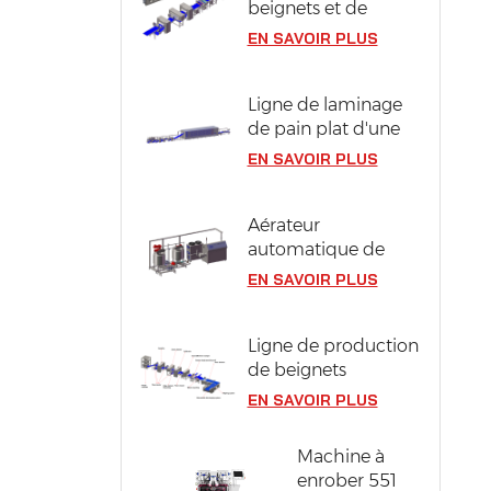
beignets et de
berlines compacts
EN SAVOIR PLUS
en acier inoxydable
304
Ligne de laminage
de pain plat d'une
largeur de pâte de
EN SAVOIR PLUS
1300 mm
Aérateur
automatique de
pâte à génoise
EN SAVOIR PLUS
Ligne de production
de beignets
industriels d'une
EN SAVOIR PLUS
capacité de 12 000
pièces/heure
Machine à
enrober 551