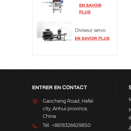
EN SAVOIR
PLUS
Diviseur servo
EN SAVOIR PLUS
ENTRER EN CONTACT
Gaocheng Road, Hefei
city, Anhui province,
China
Tél : +8618326629850
À