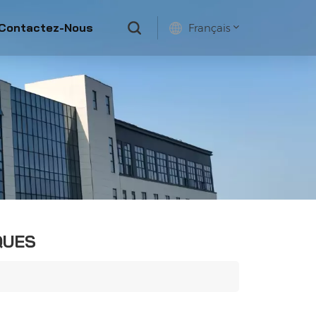
Contactez-Nous
Français
English
français
русский
español
QUES