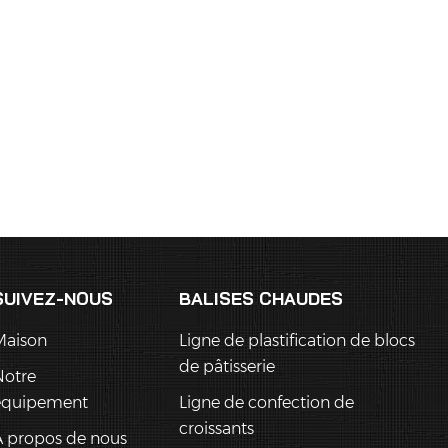
SUIVEZ-NOUS
BALISES CHAUDES
Maison
Ligne de plastification de blocs
de pâtisserie
Notre
équipement
Ligne de confection de
croissants
 propos de nous