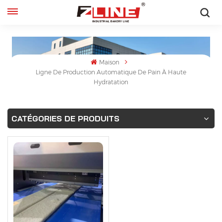
Français
English
Maison
Ligne De Production Automatique De Pain À Haute
français
Hydratation
русский
CATÉGORIES DE PRODUITS
español