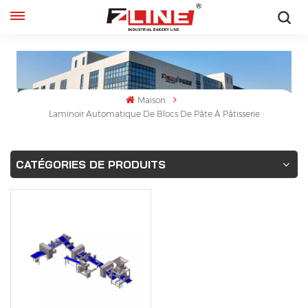
Français
English
Maison
français
Laminoir Automatique De Blocs De Pâte À Pâtisserie
русский
CATÉGORIES DE PRODUITS
español