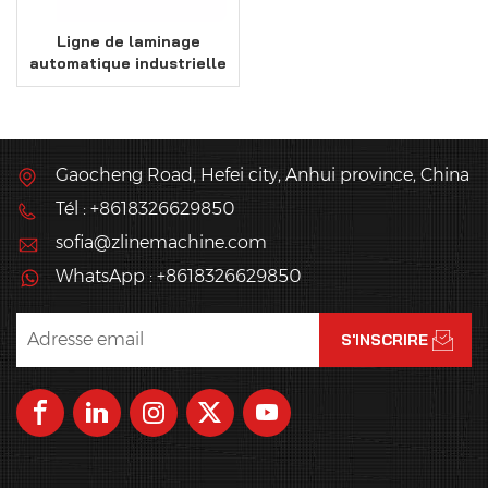
Ligne de laminage
automatique industrielle
de blocs de pâte à
pâtisserie
Gaocheng Road, Hefei city, Anhui province, China
Tél : +8618326629850
sofia@zlinemachine.com
WhatsApp : +8618326629850