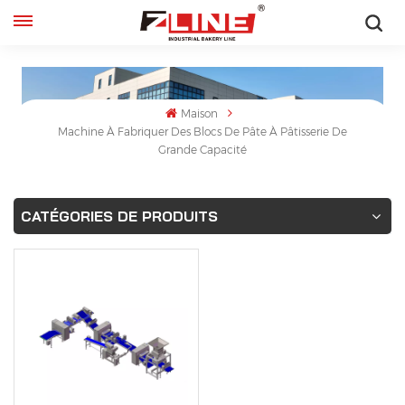
Français
English
Maison
Machine À Fabriquer Des Blocs De Pâte À Pâtisserie De
français
Grande Capacité
русский
CATÉGORIES DE PRODUITS
español