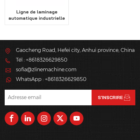
Ligne de laminage
automatique industrielle
de blocs de pâte à
pâtisserie
Gaocheng Road, Hefei city, Anhui province, China
Tél : +8618326629850
sofia@zlinemachine.com
WhatsApp : +8618326629850