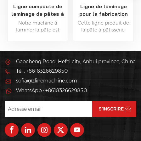
Ligne compacte de
Ligne de laminage
laminage de pâtes à
pour la fabrication
pâtisserie
de pâte
Notre machine à
Cette ligne produit de
laminer la pâte est
la pâte à pâtisserie.
développée pour
produire de la pâte à
tarte pour pâte
feuilletée, pâtisserie
Gaocheng Road, Hefei city, Anhui province, China
danoise, croissants..
Tél : +8618326629850
sofia@zlinemachine.com
WhatsApp : +8618326629850