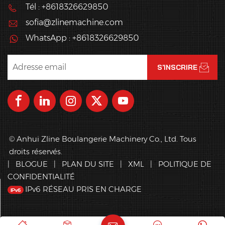
Tél : +8618326629850
tartes aux œufs, etc.
stables et d'une densité
idéale en production de
sofia@zlinemachine.com
masse.
WhatsApp : +8618326629850
© Anhui Zline Boulangerie Machinery Co., Ltd. Tous
droits réservés.
|
BLOGUE
|
PLAN DU SITE
|
XML
|
POLITIQUE DE
CONFIDENTIALITÉ
IPv6 RÉSEAU PRIS EN CHARGE