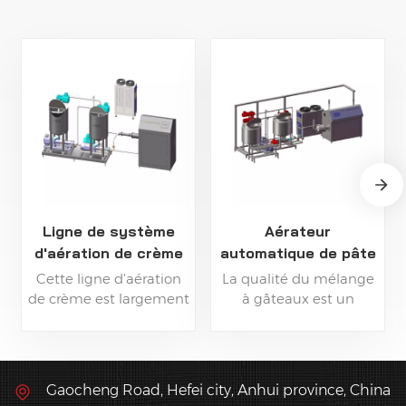
Ligne de système
Aérateur
d'aération de crème
automatique de pâte
automatique
à génoise
Cette ligne d'aération
La qualité du mélange
industrielle
de crème est largement
à gâteaux est un
utilisée pour la
facteur clé de la qualité
fabrication de gâteaux
finale des gâteaux. La
comme la crème
machine d'aération de
glacée, le gâteau
pâte à gâteaux permet
Gaocheng Road, Hefei city, Anhui province, China
mousse, le fromage, les
de produire des pâtes