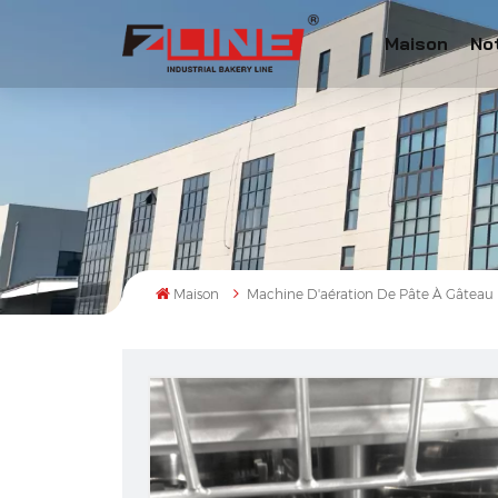
Maison
No
Maison
Machine D'aération De Pâte À Gâteau