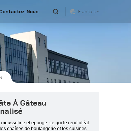
Contactez-Nous
Français
English
français
русский
español
sé
âte À Gâteau
nalisé
 mousseline et éponge, ce qui le rend idéal
les chaînes de boulangerie et les cuisines